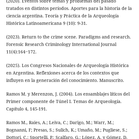
(2020). Eventos sobre temas y problemas del pasado
tratados en distintos períodos. Aportes para la historia de la
ciencia argentina. Teoría y Práctica de la Arqueología
Histórica Latinoamericana 9 (10): 9-31.
(2023). Return to the crime scene. Paradigms and research.
Forensic Research Criminology International Journal
11(4):164‒172.
(2025). Los Congresos Nacionales de Arqueología Histórica
en Argentina. Reflexiones acerca de los contextos que
influyen en la generación del conocimiento. Manuscrito.
Ramos M. y Merenzon, J. (2004). Los ensamblajes líticos del
Primer componente de Túnel I. Temas de Arqueología.
Capítulo 4, 145-191.
Ramos M., Raies, A.; Leiva, C.; Darigo, M.; Warr, M.;
Bognanni, F; Presas, S.; Sulich, K.; Umaño, M.; Pugliese, S.;
Dottori, C.; Sportelli, P.; Scalfaro, G.; López, A. y Gómez, D.